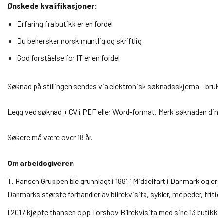
Ønskede kvalifikasjoner:
Erfaring fra butikk er en fordel
Du behersker norsk muntlig og skriftlig
God forståelse for IT er en fordel
Søknad på stillingen sendes via elektronisk søknadsskjema – bru
Legg ved søknad + CV i PDF eller Word-format. Merk søknaden din
Søkere må være over 18 år.
Om arbeidsgiveren
T. Hansen Gruppen ble grunnlagt i 1991 i Middelfart i Danmark og e
Danmarks største forhandler av bilrekvisita, sykler, mopeder, frit
I 2017 kjøpte thansen opp Torshov Bilrekvisita med sine 13 butikk