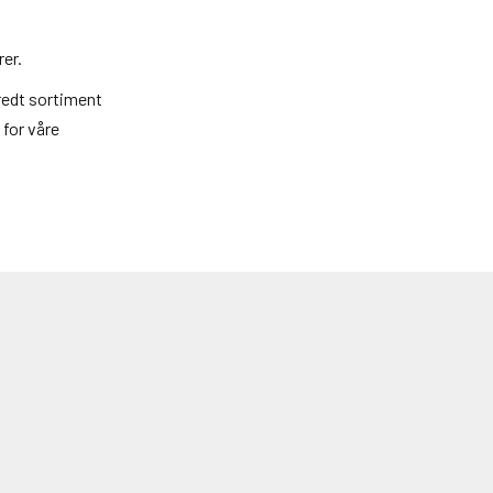
rer.
bredt sortiment
 for våre