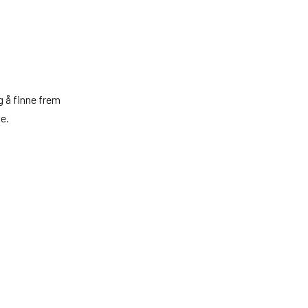
g å finne frem
de.