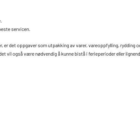
.
 beste servicen.
nder, er det oppgaver som utpakking av varer, vareoppfylling, rydding o
et vil også være nødvendig å kunne bistå i ferieperioder eller lignen