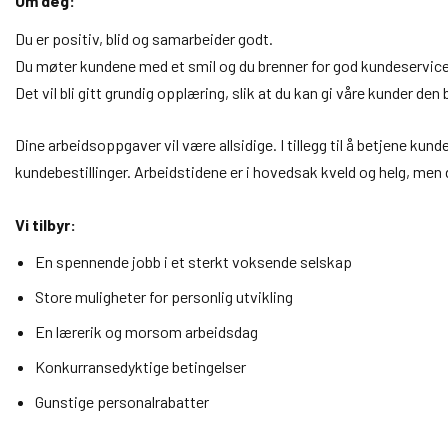
Om deg:
Du er positiv, blid og samarbeider godt.
Du møter kundene med et smil og du brenner for god kundeservice
Det vil bli gitt grundig opplæring, slik at du kan gi våre kunder den
Dine arbeidsoppgaver vil være allsidige. I tillegg til å betjene ku
kundebestillinger. Arbeidstidene er i hovedsak kveld og helg, men d
Vi tilbyr:
En spennende jobb i et sterkt voksende selskap
Store muligheter for personlig utvikling
En lærerik og morsom arbeidsdag
Konkurransedyktige betingelser
Gunstige personalrabatter