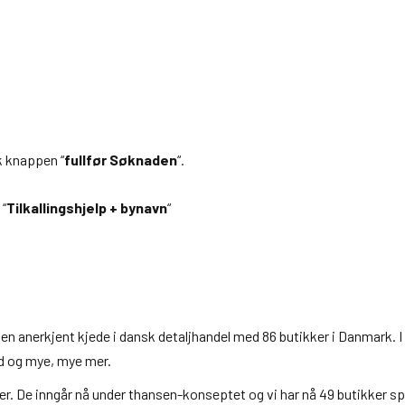
k knappen “
fullfør Søknaden
“.
 “
Tilkallingshjelp + bynavn
“
r en anerkjent kjede i dansk detaljhandel med 86 butikker i Danmark. I
id og mye, mye mer.
er. De inngår nå under thansen-konseptet og vi har nå 49 butikker sp